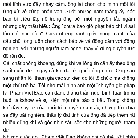
một lĩnh vực đầy nhạy cảm, ông lại chọn cho mình một lối
ứng xử vô cùng nhân văn. Suốt những năm tháng ấy, các
báo bị triệu tập nể trọng ông bởi một nguyên tắc ngầm
nhưng đầy thấu hiểu: Ông "chưa bao giờ phạt báo chí vì sai
tôn chỉ mục đích". Giữa những ranh giới mong manh của
câu chữ, ông luôn chọn cách bảo vệ và đồng cảm với đồng
nghiệp, với những người làm nghề, thay vì dùng quyền lực
để răn đe.
Cái chất phóng khoáng, dũng khí và lòng tin cẩn ấy theo ông
suốt cuộc đời, ngay cả khi đã rời ghế công chức. Ông sẵn
sàng nhận lời tham gia các sự kiện do tôi tổ chức mà không
một chút nề hà. Tôi nhớ mãi hình ảnh một "chuyên gia pháp
lý" Phạm Viết Đào can đảm, thẳng thắn ngồi bình luận trong
buổi talkshow về sự kiện một nhà báo bị bắt. Trong không
khí đầy suy tư của buổi trò chuyện năm ấy, những lời chia
sẻ đầy trải nghiệm, thấu lý đạt tình của ông đã tiếp thêm rất
nhiều dũng khí và góc nhìn sâu sắc cho những người tham
dự.
Nhưng cuộc đời Phạm Viết Đào không chỉ có thế. Khi nhìn