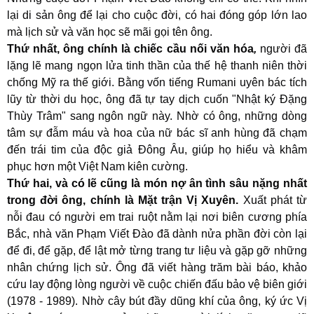
lại di sản ông để lại cho cuộc đời, có hai đóng góp lớn lao
mà lịch sử và văn học sẽ mãi gọi tên ông.
Thứ nhất, ông chính là chiếc cầu nối văn hóa
,
người đã
lặng lẽ mang ngọn lửa tinh thần của thế hệ thanh niên thời
chống Mỹ ra thế giới. Bằng vốn tiếng Rumani uyên bác tích
lũy từ thời du học, ông đã tự tay dịch cuốn "Nhật ký Đặng
Thùy Trâm" sang ngôn ngữ này. Nhờ có ông, những dòng
tâm sự đẫm máu và hoa của nữ bác sĩ anh hùng đã chạm
đến trái tim của độc giả Đông Âu, giúp họ hiểu và khâm
phục hơn một Việt Nam kiên cường.
Thứ hai, và có lẽ cũng là món nợ ân tình sâu nặng nhất
trong đời ông, chính là Mặt trận Vị Xuyên.
Xuất phát từ
nỗi đau có người em trai ruột nằm lại nơi biên cương phía
Bắc, nhà văn Phạm Viết Đào đã dành nửa phần đời còn lại
để đi, để gặp, để lật mở từng trang tư liệu và gặp gỡ những
nhân chứng lịch sử. Ông đã viết hàng trăm bài báo, khảo
cứu lay động lòng người về cuộc chiến đấu bảo vệ biên giới
(1978
-
1989). Nhờ cây bút đầy dũng khí của ông, ký ức Vị