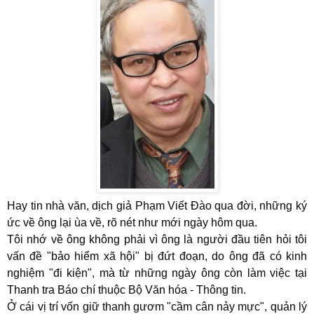
Hay tin nhà văn, dịch giả Phạm Viết Đào qua đời, những ký
ức về ông lại ùa về, rõ nét như mới ngày hôm qua.
Tôi nhớ về ông không phải vì ông là người đầu tiên hỏi tôi
vấn đề "bảo hiểm xã hội" bị đứt đoạn
,
do ông đã có kinh
nghiệm "đi kiện", mà từ những ngày ông còn làm việc tại
Thanh tra Báo chí thuộc Bộ Văn hóa - Thông tin.
Ở cái vị trí vốn giữ thanh gươm "cầm cân nảy mực", quản lý