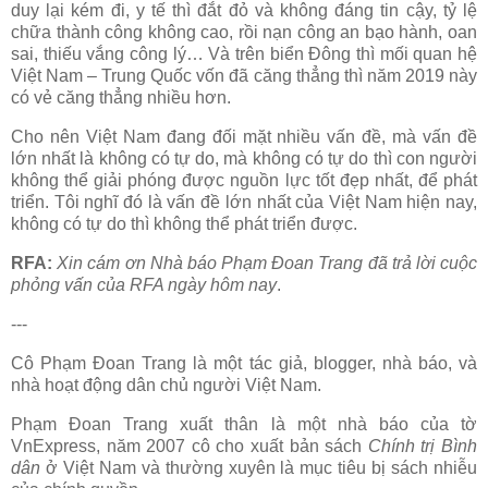
duy lại kém đi, y tế thì đắt đỏ và không đáng tin cậy, tỷ lệ
chữa thành công không cao, rồi nạn công an bạo hành, oan
sai, thiếu vắng công lý… Và trên biển Đông thì mối quan hệ
Việt Nam – Trung Quốc vốn đã căng thẳng thì năm 2019 này
có vẻ căng thẳng nhiều hơn.
Cho nên Việt Nam đang đối mặt nhiều vấn đề, mà vấn đề
lớn nhất là không có tự do, mà không có tự do thì con người
không thể giải phóng được nguồn lực tốt đẹp nhất, để phát
triển. Tôi nghĩ đó là vấn đề lớn nhất của Việt Nam hiện nay,
không có tự do thì không thể phát triển được.
RFA:
Xin cám ơn Nhà báo Phạm Đoan Trang đã trả lời cuộc
phỏng vấn của RFA ngày hôm nay
.
---
Cô Phạm Đoan Trang là một tác giả, blogger, nhà báo, và
nhà hoạt động dân chủ người Việt Nam.
Phạm Đoan Trang xuất thân là một nhà báo của tờ
VnExpress, năm 2007 cô cho xuất bản sách
Chính trị Bình
dân
ở Việt Nam và thường xuyên là mục tiêu bị sách nhiễu