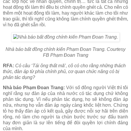
các lớp học về nhân quyền, chính trị… tức là tất cả những
hoạt động tôi làm thì đều bị chính quyền ghét cả. Cho nên có
thêm một hoạt động tôi làm, hay người khác làm cho tôi như
trao giải, thì tôi nghĩ cũng không làm chính quyền ghét thêm,
vì họ đã ghét sẵn rồi.
Nhà báo bất đồng chính kiến Phạm Đoan Trang. Courtesy
FB Phạm Đoan Trang
RFA:
Có câu ‘Tái ông thất mã’, cô có cho rằng những thách
thức, đàn áp từ phía chính phủ, cơ quan chức năng có bị
phản tác dụng?
Nhà báo Phạm Đoan Trang:
Với số đông người Việt thì tôi
nghĩ rằng sự đàn áp của nhà nước có tác dụng chứ không
phản tác dụng. Vì nếu phản tác dụng, họ sẽ không đàn áp
nữa, nhưng họ vẫn đàn áp ngày càng khốc liệt hơn. Chứng
tỏ họ thấy đàn áp có kết quả, gây được nỗi sợ hãi trên diện
rộng, nó làm cho người ta chùn bước trước sự đấu tranh
hay đơn giản là sự lên tiếng để đòi quyền lợi chính đáng
của mình.