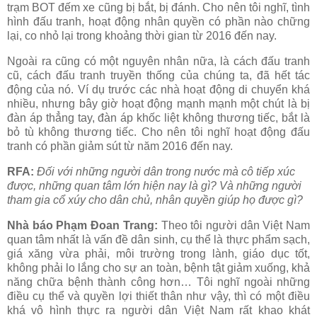
trạm BOT đếm xe cũng bị bắt, bị đánh. Cho nên tôi nghĩ, tình
hình đấu tranh, hoạt động nhân quyền có phần nào chững
lại, co nhỏ lại trong khoảng thời gian từ 2016 đến nay.
Ngoài ra cũng có một nguyên nhân nữa, là cách đấu tranh
cũ, cách đấu tranh truyền thống của chúng ta, đã hết tác
động của nó. Ví dụ trước các nhà hoạt động di chuyển khá
nhiều, nhưng bây giờ hoạt động mạnh mạnh một chút là bị
đàn áp thẳng tay, đàn áp khốc liệt không thương tiếc, bắt là
bỏ tù không thương tiếc. Cho nên tôi nghĩ hoạt động đấu
tranh có phần giảm sút từ năm 2016 đến nay.
RFA:
Đối với những người dân trong nước mà cô tiếp xúc
được, những quan tâm lớn hiện nay là gì? Và những người
tham gia cổ xúy cho dân chủ, nhân quyền giúp họ được gì?
Nhà báo Phạm Đoan Trang:
Theo tôi người dân Việt Nam
quan tâm nhất là vấn đề dân sinh, cụ thể là thực phẩm sạch,
giá xăng vừa phải, môi trường trong lành, giáo dục tốt,
không phải lo lắng cho sự an toàn, bệnh tật giảm xuống, khả
năng chữa bệnh thành công hơn… Tôi nghĩ ngoài những
điều cụ thể và quyền lợi thiết thân như vậy, thì có một điều
khá vô hình thực ra người dân Việt Nam rất khao khát