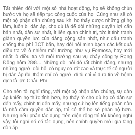
Tất nhiên đối với một số nhà hoạt động, họ sẽ không chùn
bước và họ sẽ tiếp tục công cuộc của họ. Cũng như sẽ có
một bộ phận dân chúng sau khi họ thấy được những gì họ
làm, luôn bị đàn áp, cho dù là để đòi những quyền lợi căn
bản nhất, dân sự nhất, ít liên quan chính trị, tức ít tính tranh
giành quyền lực của đảng cộng sản nhất, như đấu tranh
chống thu phí BOT bẩn, hay đòi hỏi minh bạch các kết quả
điều tra về ô nhiễm môi trường như vụ Formosa, hay mới
nhất là điều tra về môi trường sau vụ cháy công ty Rạng
Đông hôm 28/8… Những đòi hỏi đó rất chính đáng, nhưng
những người đòi hỏi có nguy cơ rất cao và thực tế có người
bị đàn áp rồi, thậm chí có người đi tù chỉ vì đưa tin về bệnh
dịch tả lợn Châu Phi…
Cho nên tôi nghĩ rằng, với một bộ phận dân chúng, sự đàn
áp khiến họ thức tỉnh hơn, họ thấy rõ cho dù họ có dân sự
đến mấy, chính trị đến mấy, nhưng cứ họ lên tiếng phàn nàn
là nhà cầm quyền đàn áp, thì có thể họ sẽ phẫn nộ hơn.
Nhưng nếu phản tác dụng trên diện rộng thì tôi không nghĩ
vậy, tôi nghĩ nó có tác dụng, nên chính quyền mới gia tăng
đàn áp.