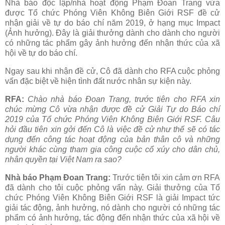
Nhà báo độc lập/nhà hoạt động Phạm Đoan Trang vừa
được Tổ chức Phóng Viên Không Biên Giới RSF đề cử
nhận giải về tự do báo chí năm 2019, ở hạng mục Impact
(Ảnh hưởng). Đây là giải thưởng dành cho dành cho người
có những tác phẩm gây ảnh hưởng đến nhận thức của xã
hội về tự do báo chí.
Ngay sau khi nhận đề cử, Cô đã dành cho RFA cuộc phỏng
vấn đặc biệt về hiện tình đất nước nhân sự kiện này.
RFA:
Chào nhà báo Đoan Trang, trước tiên cho RFA xin
chúc mừng Cô vừa nhận được đề cử Giải Tự do Báo chí
2019 của Tổ chức Phóng Viên Không Biên Giới RSF. Câu
hỏi đầu tiên xin gởi đến Cô là việc đề cử như thế sẽ có tác
dụng đến công tác hoạt động của bản thân cô và những
người khác cùng tham gia công cuộc cổ xúy cho dân chủ,
nhân quyền tại Việt Nam ra sao?
Nhà báo Phạm Đoan Trang:
Trước tiên tôi xin cảm ơn RFA
đã dành cho tôi cuộc phỏng vấn này. Giải thưởng của Tổ
chức Phóng Viên Không Biên Giới RSF là giải Impact tức
giải tác động, ảnh hưởng, nó dành cho người có những tác
phẩm có ảnh hưởng, tác động đến nhận thức của xã hội về