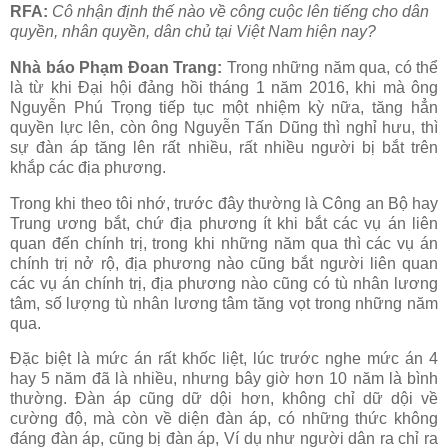
RFA:
Cô nhận định thế nào về công cuộc lên tiếng cho dân
quyền, nhân quyền, dân chủ tại Việt Nam hiện nay?
Nhà báo Phạm Đoan Trang:
Trong những năm qua, có thể
là từ khi Đại hội đảng hồi tháng 1 năm 2016, khi mà ông
Nguyễn Phú Trọng tiếp tục một nhiệm kỳ nữa, tăng hẳn
quyền lực lên, còn ông Nguyễn Tấn Dũng thì nghỉ hưu, thì
sự đàn áp tăng lên rất nhiều, rất nhiều người bị bắt trên
khắp các địa phương.
Trong khi theo tôi nhớ, trước đây thường là Công an Bộ hay
Trung ương bắt, chứ địa phương ít khi bắt các vụ án liên
quan đến chính trị, trong khi những năm qua thì các vụ án
chính trị nở rộ, địa phương nào cũng bắt người liên quan
các vụ án chính trị, địa phương nào cũng có tù nhân lương
tâm, số lượng tù nhân lương tâm tăng vọt trong những năm
qua.
Đặc biệt là mức án rất khốc liệt, lúc trước nghe mức án 4
hay 5 năm đã là nhiều, nhưng bây giờ hơn 10 năm là bình
thường. Đàn áp cũng dữ dội hơn, không chỉ dữ dội về
cường độ, mà còn về diện đàn áp, có những thức không
đáng đàn áp, cũng bị đàn áp, Ví dụ như người dân ra chỉ ra