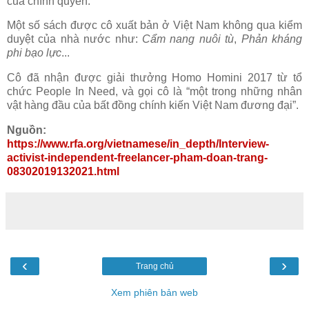
của chính quyền.
Một số sách được cô xuất bản ở Việt Nam không qua kiểm
duyệt của nhà nước như:
Cẩm nang nuôi tù
,
Phản kháng
phi bạo lực
...
Cô đã nhận được giải thưởng Homo Homini 2017 từ tổ
chức People In Need, và gọi cô là “một trong những nhân
vật hàng đầu của bất đồng chính kiến Việt Nam đương đại”.
Nguồn:
https://www.rfa.org/vietnamese/in_depth/Interview-
activist-independent-freelancer-pham-doan-trang-
08302019132021.html
‹
›
Trang chủ
Xem phiên bản web