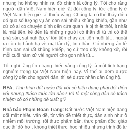
nhưng họ không nhìn ra, đó chính là công lý. Tôi cho rằng
người dân Việt Nam hiện giờ rất đói công lý, tức công lý ở
Việt Nam hiện giờ rất thiếu vắng. Chúng ta có thể thấy điều
đó qua số lượng vụ án oan sai nhiều khủng khiếp, gần như
cứ có ai có chuyện dính đến cửa quan là bị thiệt thòi, ít nhất
là mất tiền, kế đến là những người có thân đi tù thì có thể
phá sản, sạt nghiệp, vì tốn tiền chạy án, tiền nuôi tù… ngoài
ra còn bị hành hạ về mặt tâm lý, tinh thần. Có những án tử
hình oan sai rất khủng khiếp, họ cứ treo đấy không xử, rồi
mỗi cuối năm xử vài người cho gọn nhà tù…
Tôi nghĩ rằng tình trạng thiếu vắng công lý là một tình trạng
nghiêm trọng tại Việt Nam hiện nay. Vì thế ai đem được
công lý đến cho người dân, thì sẽ được nhân dân ủng hộ.
RFA:
Tình hình đất nước đối với cô hiện đang phải đối diện
với những thách thức lớn nào? Và là một công dân có trách
nhiệm cô có những đề xuất gì?
Nhà báo Phạm Đoan Trang
: Đất nước Việt Nam hiện đang
đối mặt nhiều vấn đề, từ vấn đề thiết thực, dân sinh như ô
nhiễm môi trường, rồi thực phẩm bẩn, thực phẩm độc, giáo
dục thì dở hơi, không thiết thực, học nhiều nhưng trình độ tư