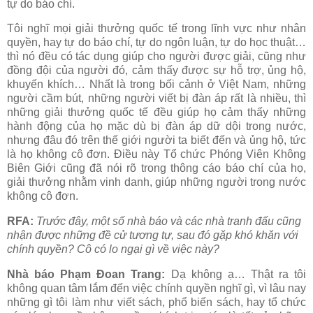
tự do báo chí.
Tôi nghĩ mọi giải thưởng quốc tế trong lĩnh vực như nhân
quyền, hay tự do báo chí, tự do ngôn luận, tự do học thuật…
thì nó đều có tác dụng giúp cho người được giải, cũng như
đồng đội của người đó, cảm thấy được sự hỗ trợ, ủng hộ,
khuyến khích… Nhất là trong bối cảnh ở Việt Nam, những
người cầm bút, những người viết bị đàn áp rất là nhiều, thì
những giải thưởng quốc tế đều giúp họ cảm thấy những
hành động của họ mặc dù bị đàn áp dữ dội trong nước,
nhưng đâu đó trên thế giới người ta biết đến và ủng hộ, tức
là họ không cô đơn. Điều này Tổ chức Phóng Viên Không
Biên Giới cũng đã nói rõ trong thông cáo báo chí của họ,
giải thưởng nhằm vinh danh, giúp những người trong nước
không cô đơn.
RFA:
Trước đây, một số nhà báo và các nhà tranh đấu cũng
nhận được những đề cử tương tự, sau đó gặp khó khăn với
chính quyền? Cô có lo ngại gì về việc này?
Nhà báo Phạm Đoan Trang:
Dạ không ạ… Thật ra tôi
không quan tâm lắm đến việc chính quyền nghĩ gì, vì lâu nay
những gì tôi làm như viết sách, phổ biến sách, hay tổ chức